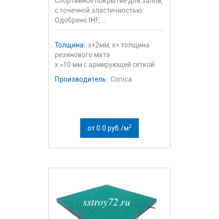
Спортивное покрытие для залов,
с точечной эластичностью.
Одобрено IHF,...
Толщина:
x+2мм, х= толщина
резинового мата
x >10 мм с армирующей сеткой
Производитель:
Conica
2
от 0.0 руб./м