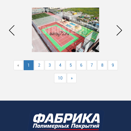
«
1
2
3
4
5
6
7
8
9
10
»