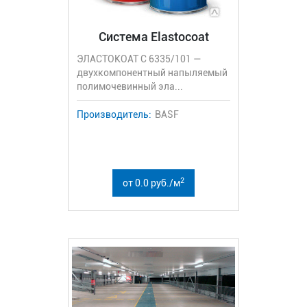
Система Elastocoat
ЭЛАСТОКОАТ С 6335/101 —
двухкомпонентный напыляемый
полимочевинный эла...
Производитель:
BASF
2
от 0.0 руб./м