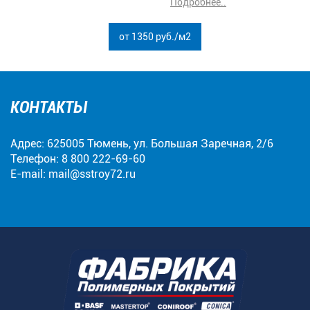
от 1350 руб./м2
КОНТАКТЫ
Адрес: 625005 Тюмень, ул. Большая Заречная, 2/6
Телефон:
8 800 222-69-60
E-mail:
mail@sstroy72.ru