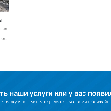
вы
вные
ее..
ть наши услуги или у вас появ
е заявку и наш менеджер свяжется с вами в ближайш