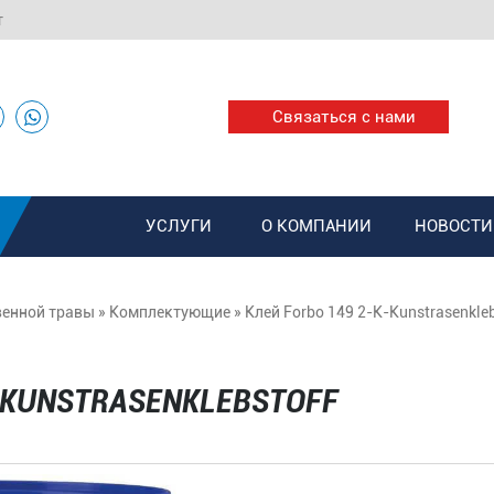
т
Связаться с нами
УСЛУГИ
О КОМПАНИИ
НОВОСТИ
венной травы
»
Комплектующие
» Клей Forbo 149 2-K-Kunstrasenkleb
K-KUNSTRASENKLEBSTOFF