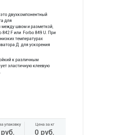
 – это двухкомпонентный
та для
 между швом и разметкой,
 842 F или Forbo 849 U. При
 низких температурах
иватора Д для ускорения
тойкий к различным
ует эластичную клеевую
.
за упаковку
Цена за кг
 руб.
0 руб.