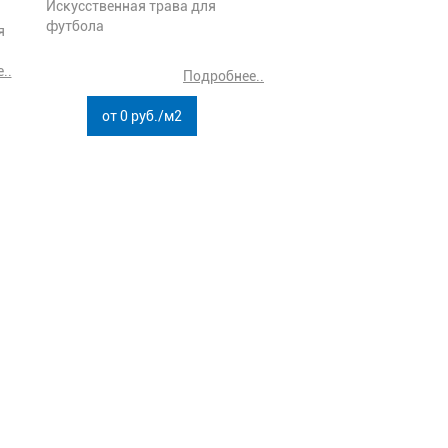
Искусственная трава для
футбола
я
..
Подробнее..
от 0 руб./м2