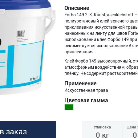
Описание
Forbo 149 2-K-Kunstrasenklebstoff
полиуретановый клей зеленого цве
приклеивания искусственной травы
нанесенных на ленту для швов Forbo
использовании клея Форбо 149 при
рекомендуется использование Акт
приклеивания.
Клей Форбо 149 высокопрочный, с
атмосферным воздействиям, образ
плёнку. Не содержит растворителей
Применение
Искусственная трава
Цветовая гамма
Упаковка
Цена 
в заказ
0 кг
0